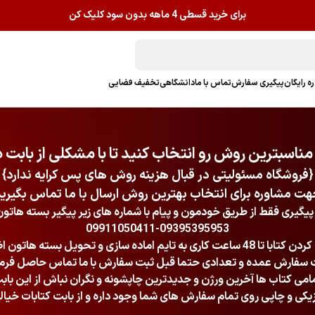
برای خرید قسطی 4 ماهه بدون سود کلیک کن
ه رایگان
پیگیری سفارش
تماس با ما
دانشگاهی
تخفیف فضایی
ناسبترین روش رو انتخاب کنید تا با مشکلی از بابت
{فروشگاه مسئولیتی در قبال هزینه روش های پس کرایه ندارد}
ت مشاوره برای انتخاب بهترین روش ارسال با ما تماس بگیری
پیگیری فقط از طریق خودمون و پیام با شماره های زیر پیگیر بسته هاتو
09911050411-09395395953
ماده سازی و تحویل بسته هاتون اضافه خواهد شد
سفارش عمده و تعدادی حتما قبل ثبت سفارش با ما تماس حاصل فرما
امی کتاب ها آخرین ورژن و جدیدترین چاپشونه و نگران نباش از این باب
ی و چاپی روی تمام سفارش های شما وجود داره و از بابت کتابات خیال